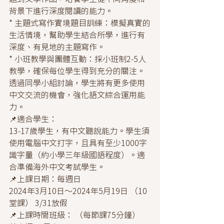
背景下進行深度閱讀的能力。
* 主題式寫作實境題目訓練：模擬真實的
生活情境，幫助學生結合所學，進行有
深度、有見地的主題寫作。
* 小班教學與團體互動：採小班制2-5人
教學，確保每位學生得到充分的關注。
透過同學小組討論，學生將有更多使用
中文交流的機會，強化語文綜合運用能
力。
📌適合學生：
13-17歲學生，有中文聽說能力。學生須
使用電腦中文打字，且具有至少1000字
識字量（約小學三年級國語程度）。適
合準備海外中文考試學生。
📌上課日期：每週日 
2024年3月10日～2024年5月19日 （10
堂課） 3/31放假
📌上課時間班級： （每節課75分鐘）