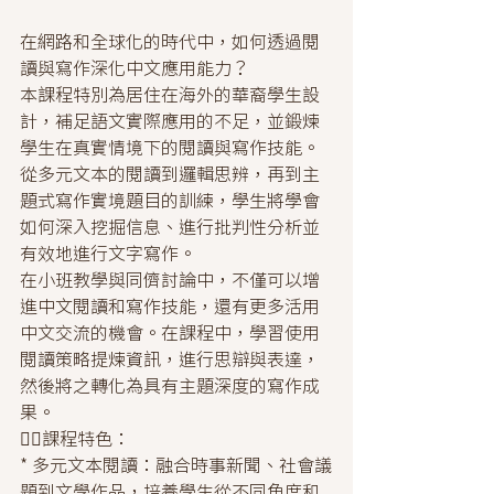
在網路和全球化的時代中，如何透過閱
讀與寫作深化中文應用能力？
本課程特別為居住在海外的華裔學生設
計，補足語文實際應用的不足，並鍛煉
學生在真實情境下的閱讀與寫作技能。
從多元文本的閱讀到邏輯思辨，再到主
題式寫作實境題目的訓練，學生將學會
如何深入挖掘信息、進行批判性分析並
有效地進行文字寫作。
在小班教學與同儕討論中，不僅可以增
進中文閱讀和寫作技能，還有更多活用
中文交流的機會。在課程中，學習使用
閱讀策略提煉資訊，進行思辯與表達，
然後將之轉化為具有主題深度的寫作成
果。
✍🏻課程特色：
* 多元文本閱讀：融合時事新聞、社會議
題到文學作品，培養學生從不同角度和